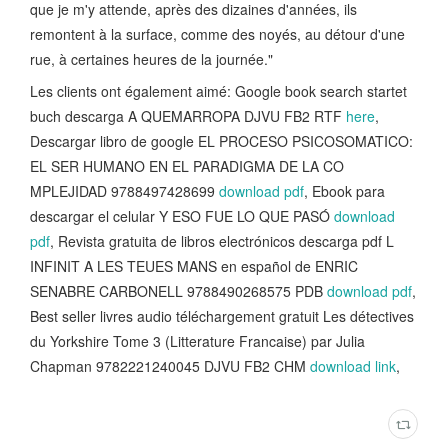
que je m'y attende, après des dizaines d'années, ils
remontent à la surface, comme des noyés, au détour d'une
rue, à certaines heures de la journée."
Les clients ont également aimé: Google book search startet
buch descarga A QUEMARROPA DJVU FB2 RTF
here
,
Descargar libro de google EL PROCESO PSICOSOMATICO:
EL SER HUMANO EN EL PARADIGMA DE LA CO
MPLEJIDAD 9788497428699
download pdf
, Ebook para
descargar el celular Y ESO FUE LO QUE PASÓ
download
pdf
, Revista gratuita de libros electrónicos descarga pdf L
INFINIT A LES TEUES MANS en español de ENRIC
SENABRE CARBONELL 9788490268575 PDB
download pdf
,
Best seller livres audio téléchargement gratuit Les détectives
du Yorkshire Tome 3 (Litterature Francaise) par Julia
Chapman 9782221240045 DJVU FB2 CHM
download link
,